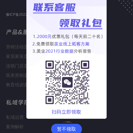
豫ICP备2022005306号-1
产品&服务
营销活动直播
家居家装直播
连锁门店直播
医美营销直播
教育培训直播
私域学院
私域运营
案例解析
暂不领取