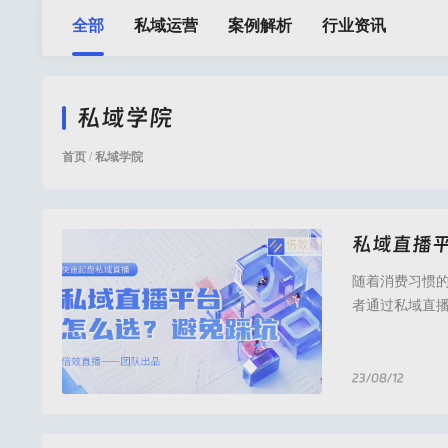
全部
私域运营
案例解析
行业资讯
私域学院
首页
/
私域学院
私域直播
随着消费习惯
者通过私域直
现、品牌营销
台怎么选进行
用户、直观传
23/08/12
私域直播,私域流量