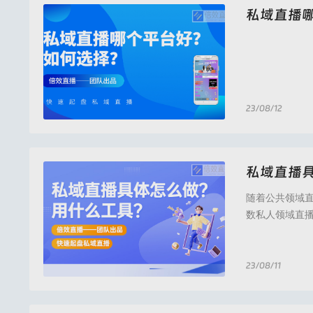
私域直播
23/08/12
倍效直播,倍效直播
私域直播
随着公共领域
数私人领域直
医疗美容、大
地提高直播效
闭的环境中举
23/08/11
倍效直播,倍效直播