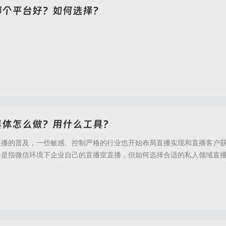
哪个平台好？如何选择？
官网,倍效私域直播,私域直播平台,私域直播软件,私域流量直播,医美直播,码尚直播,口
具体怎么做？用什么工具？
直播的普及，一些敏感、控制严格的行业也开始布局直播实现和直播客户
播是指微信环境下企业自己的直播室直播，但如何选择合适的私人领域直
健康、中医健康、美容行业等行业？如何购买更合适的私人领域直播系统
果。本文围绕私域直播平台进行了分析。一、什么是私域直播？私域直播
行的一种直播形式。通常，在自建的直播室中依靠
官网,倍效私域直播,私域直播,私域流量直播,私域直播平台,私域直播软件,私域直播哪个