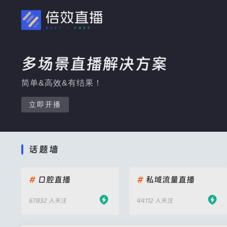
多场景直播解决方案
简单&高效&有结果！
立即开播
话题墙
#
口腔直播
#
私域流量直播
67832 人关注
44112 人关注