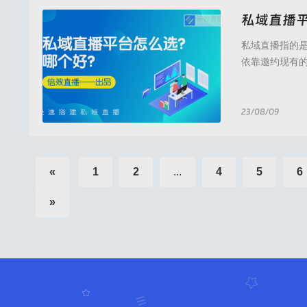
私域直播
私域直播指的
依靠邀约现有
群体进入直播
直播，那么选
商品无法上架
23/08/09
倍效直播,倍效直播
«
1
2
...
4
5
6
»