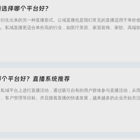
播选择哪个平台好？
播衍生出来的另一种直播形式。公域直播也是我们常见的直播适用于单价
品。私域直播更适合单价高的行业，如医疗美容、家居装饰、家纺、高端
培训、汽车、房地产等，适合将公共领域转移到私域，然后在私有领域建
。既然在微信上做私域直播有这么多优势，如何选择适合自己的直播系统
的场景，不同的直播方案，都有不同的答案。如何选
官网,倍效直播私域,倍效私域直播,私域直播,私域直播平台,私域直播软件,私域流量直播
哪个平台好？直播系统推荐
是私域平台上进行直播活动，通过吸引自有的用户群体参与直播活动，从
售、客户管理等目标。并且随着直播的快速发展，越来越多的企业开始关
来进行运营。那么私域直播哪个平台好？我们该如何利用低成本选择更适
软件呢？本文将进行介绍。首先，我们需要了解如何做好私域直播，为了
要搭建品牌专属直播间，选择一个稳定、高效的直
官网,倍效私域直播,私域直播,私域直播平台,私域流量直播,医美直播,医美私域直播,医