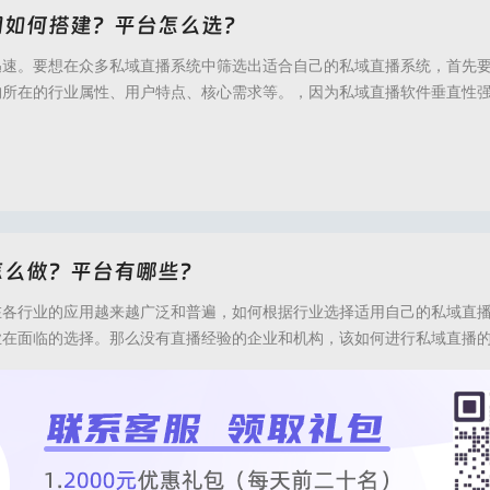
间如何搭建？平台怎么选？
迅速。要想在众多私域直播系统中筛选出适合自己的私域直播系统，首先
构所在的行业属性、用户特点、核心需求等。，因为私域直播软件垂直性
求而有所不同，只有匹配的系统才能赋能企业的直播。比如中医大健康、
等特殊行业，对私域营销需求大、信任基础要求高的行业，在布局私域直
利用运营+营销的理念打通微信生态中的私域流
播官网,倍效私域直播,倍效直播系统,私域直播,私域直播平台,私域流量直播,私域直播平
怎么做？平台有哪些？
在各行业的应用越来越广泛和普遍，如何根据行业选择适用自己的私域直
业在面临的选择。那么没有直播经验的企业和机构，该如何进行私域直播
避免踩坑，选择高效、适用、匹配的私域直播平台工具呢？本文就进行解
台的指南和建议。选择私域直播平台，有一些因素可以作为标准，避免踩
：1.软件商综合实力；2.匹配行业的直播系
官网,倍效私域直播,私域直播,私域流量直播,私域直播平台,私域直播软件,医美直播,码