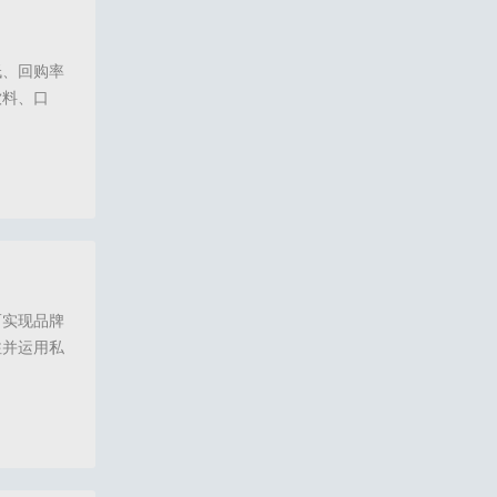
低、回购率
饮料、口
立信任，实
？其实不同
,诺云直播,码尚直播,众盟,超级播,医美直播,医疗直播,口腔直播,眼科直播,医美私域
而实现品牌
注并运用私
合自己的私
进行高效的
美直播平台,口腔直播,口腔私域直播,眼科直播,医疗直播,码尚直播,诺云直播,众盟