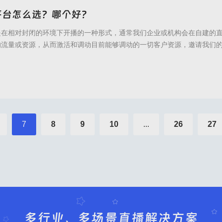
平台怎么选？哪个好？
是在相对封闭的环境下开播的一种形式，通常我们企业或机构会在自建的
的流量或资源，从而激活和调动目前能够调动的一切客户资源，邀请我们
间进行观看，最终再实现成交或者客户管理等不同目的的一种直播布局。
择适用的私域直播平台是很重要的环节，因为做私域直播必须要用到直播
、直播间话术敏感等情况的出现，我们可以从软件
官网,倍效私域直播,私域流量直播,私域直播,私域直播平台,私域直播软件,私域直播哪个
7
8
9
10
...
26
27
多行业、多场景直播解决方案