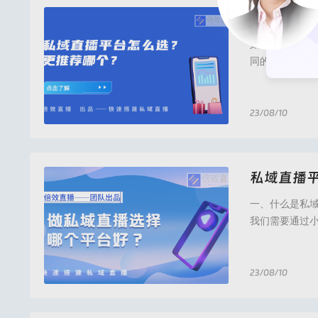
私域直播
如果你想在微
同的工具，如
量的力量来授权
定)、微信支付
搭建企业自己
23/08/10
私域直播,私域流
私域直播
一、什么是私
我们需要通过
法正常播出，
直播系统可以
播往往有很多限
23/08/10
私域直播,私域流量