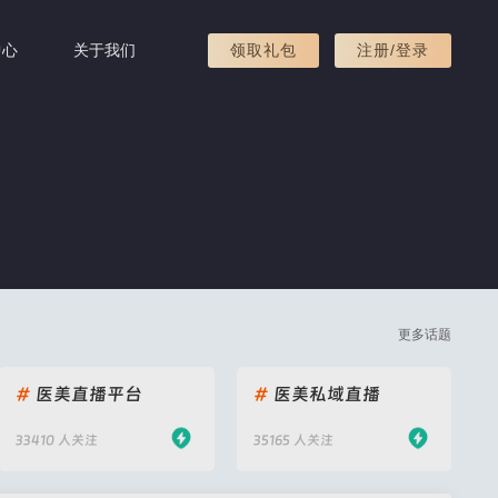
中心
关于我们
领取礼包
注册/登录
更多话题
#
医美直播平台
#
医美私域直播
33410 人关注
35165 人关注