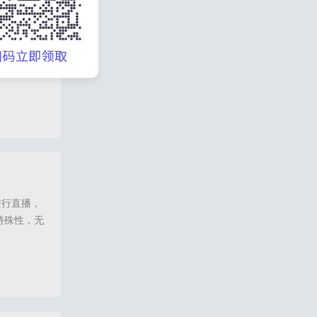
需要使用不
利用私域流
播间绑
再在系统中
直播,口腔直播,眼科直播,医美私域直播,诺云直播,码尚直播,私域直播平台哪个好
进行直播，
特殊性，无
开发的私域
。小程序直
播,码尚直播,诺云直播,医美私域直播,口腔直播,眼科直播