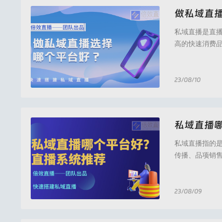
做私域直
私域直播是直
高的快速消费
腔、线下教育
现流量的成交
的行业，不同
23/08/10
倍效直播,倍效直播
私域直播
私域直播指的
传播、品项销
域直播的形式
域直播平台或
直播，企业需
23/08/09
倍效直播,倍效直播