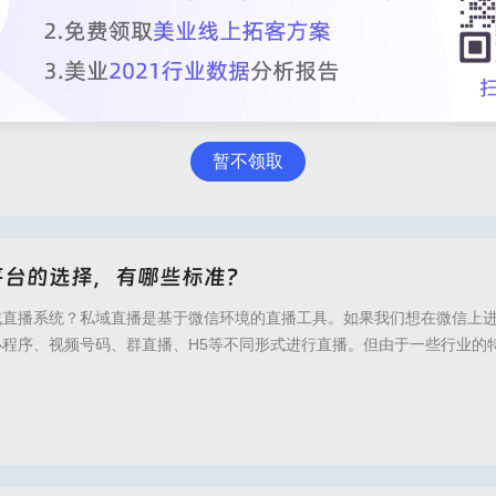
平台怎么选？更推荐哪个？
信上做私域直播，你需要使用一些工具，不同的行业，不同的直播场景，
小程序直播、视频号码直播、H5直播等，但他们的共同点是，他们都需要
直播室的性能。要做私域直播，首先需要有微信官方账号-服务号(用于直
商户号(用于直播间的交易去向)，然后用双效直播系统绑定相应的账号，
暂不领取
的直播间，既可以定制品牌专属的直播间风
量直播,私域直播平台,私域直播哪个平台好,倍效直播,倍效直播官网,倍效私域直播,医美
平台的选择，有哪些标准？
域直播系统？私域直播是基于微信环境的直播工具。如果我们想在微信上
小程序、视频号码、群直播、H5等不同形式进行直播。但由于一些行业的
商品有限，或强行中断直播，需要私域直播系统的帮助。三方软件开发商
满足多样化的直播需求。如果你想完成直播，你需要找到一个合适的系统
制，所以双效直播选择微信H5直播，支持医
直播,私域直播平台,倍效直播,倍效直播官网,倍效私域直播,私域直播平台哪个好,医美直