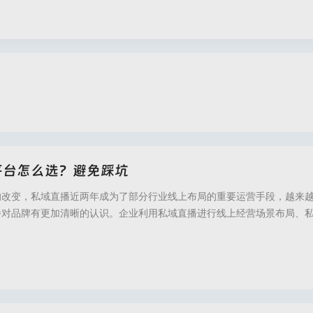
平台怎么选？避免踩坑
的改变，私域直播近两年成为了部分行业线上布局的重要运营手段，越来
播对品牌有更加清晰的认识。企业利用私域直播进行线上经营场景布局、
推广等不同目的的运营，面对私域直播平台该如何进行选择？本文将围绕
解析，帮你找到更适用、更高效的私域直播工具。私域直播是一种在私域
达信息的运营形式，与普通运营的理念相同。首先
直播,倍效直播,倍效直播官网,倍效私域直播,私域直播平台,医美直播,私域直播哪个平台