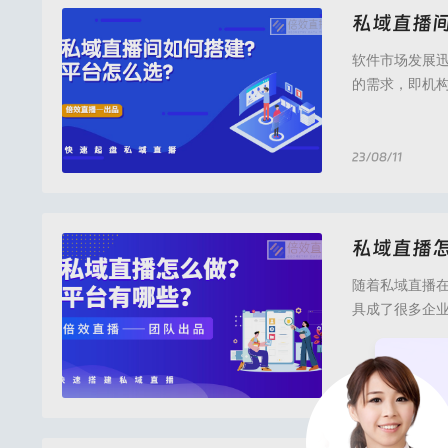
私域直播
软件市场发展
的需求，即机
根据行业和需
业、医疗口腔
择“倍效直播，
23/08/11
倍效直播,倍效直
私域直播
随着私域直播
具成了很多企
盘？又该如何
择私域直播平
讲有这三个方面
23/08/11
倍效直播,倍效直播