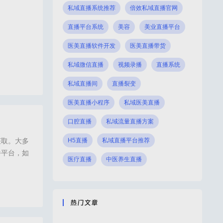
私域直播系统推荐
倍效私域直播官网
直播平台系统
美容
美业直播平台
医美直播软件开发
医美直播带货
私域微信直播
视频录播
直播系统
私域直播间
直播裂变
腔直播,眼科直播,私域直播系统,医美直播平台,诺云直播,众盟
医美直播小程序
私域医美直播
口腔直播
私域流量直播方案
获取。大多
H5直播
私域直播平台推荐
播平台，如
医疗直播
中医养生直播
？最大限度
是在相对封
平台好,医美直播,口腔直播,眼科直播,码尚直播,诺云直播
热门文章