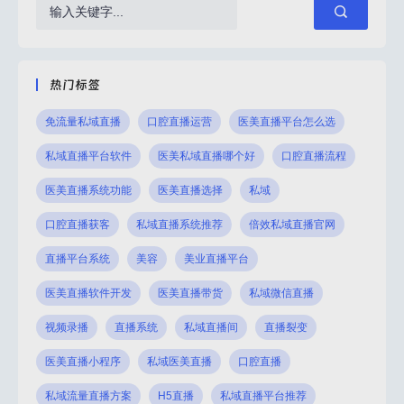
并且也能开展
有哪些软件推荐？本文将进行详细介绍。
么如何选择私
一、私域直播场景有些行业对于私域直播的
布局需求主要是运用现有客
热门标签
免流量私域直播
口腔直播运营
医美直播平台怎么选
私域直播平台软件
医美私域直播哪个好
口腔直播流程
医美直播系统功能
医美直播选择
私域
口腔直播获客
私域直播系统推荐
倍效私域直播官网
直播平台系统
美容
美业直播平台
医美直播软件开发
医美直播带货
私域微信直播
视频录播
直播系统
私域直播间
直播裂变
医美直播小程序
私域医美直播
口腔直播
私域流量直播方案
H5直播
私域直播平台推荐