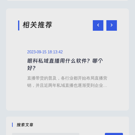
相关推荐
2023-09-15 18:11:13
件？哪个
眼科做私域直播有哪些平台推
荐？
始布局直播营
互联网时代，直播带货已经成了常态化运营
渐受到企业重
方式，私域直播也逐渐进入大众视野，成为
不同，是在私
部分行业进行日常私域运营、流量变现的渠
相对封闭，但
道。通过私域直播，我们不仅可以可客户建
础，并且也可
立沟通，也可以更加直观、全面的展示品牌
优势和产品。
文化和产品优势，对于医疗、美业、健康这
的布局更高
些产业来说，私域直播的布局显得更加重
搜索文章
诊所，私域直
要。比如眼科医院想要开展私域直播的话，