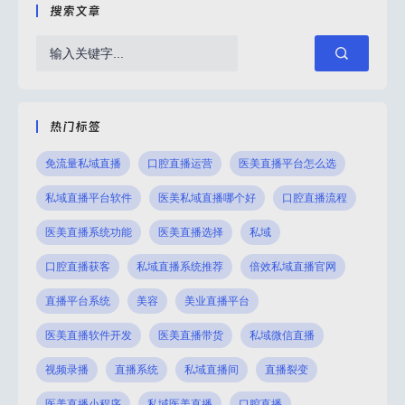
要开
对于部分行业来说，私域直播的布局更高
些产
搜索文章
进行
效、更适用。比如眼科医院和诊所，私域直
要。
。
播的布局可以激活私域流量，并且也能开展
有哪
会有
私域裂变，均衡获客成本。那么如何选择私
一、
域直播软件？本文将进行
布局
热门标签
免流量私域直播
口腔直播运营
医美直播平台怎么选
私域直播平台软件
医美私域直播哪个好
口腔直播流程
医美直播系统功能
医美直播选择
私域
口腔直播获客
私域直播系统推荐
倍效私域直播官网
直播平台系统
美容
美业直播平台
医美直播软件开发
医美直播带货
私域微信直播
视频录播
直播系统
私域直播间
直播裂变
医美直播小程序
私域医美直播
口腔直播