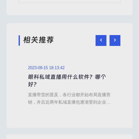
相关推荐
2023-09-15 18:13:42
2023
哪
眼科私域直播用什么软件？哪个
眼
好？
荐
种私
直播带货的普及，各行业都开始布局直播营
互联
础、
销，并且近两年私域直播也逐渐受到企业重
方式
属
视，私域直播和其他直播形式不同，是在私
部分
现产
域环境下开展，虽然私域环境相对封闭，但
道。
来说
是私域直播有着更高的信任基础，并且也可
立沟
适合
以更加直观、全面的展示企业优势和产品。
文化